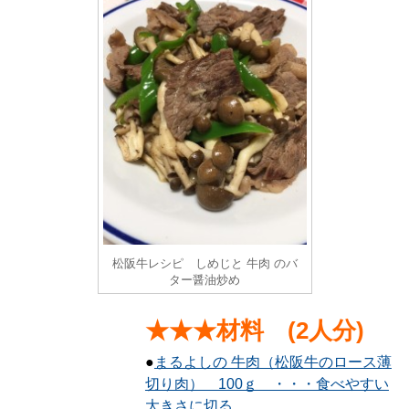
松阪牛レシピ しめじと 牛肉 のバ
ター醤油炒め
★★★材料 (2人分)
●
まるよしの 牛肉（松阪牛のロース薄
切り肉） 100ｇ ・・・食べやすい
大きさに切る