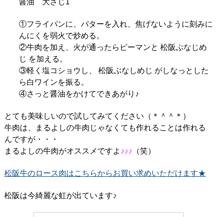
醤油 大さじ1
①フライパンに、バターを入れ、焦げないように刻みに
んにくを弱火で炒める。
②牛肉を加え、火が通ったらピーマンと 松阪ぶなじめ
じ を加える。
③軽く塩コショウし、 松阪ぶなしめじ がしなっとした
ら白ワインを振る。
④さっと醤油をかけてできあがり♪
とても美味しいので試してみてください（＊＾＾＊）
牛肉は、まるよしの牛肉じゃなくても作れることは作れる
んですが・・・
まるよしの牛肉がオススメですよ
♪♪♪
（笑）
松阪牛のロース肉はこちらからお買い求めいただけます★
松阪は今綺麗な虹が出ています♪