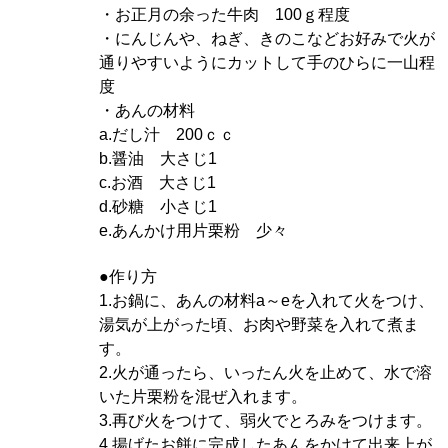
・お正月の余った牛肉 100ｇ程度
・にんじんや、ねぎ、きのこなどお好みで火が
通りやすいようにカットして手のひらに一山程
度
・あんの材料
a.だし汁 200ｃｃ
b.醤油 大さじ1
c.お酒 大さじ1
d.砂糖 小さじ1
e.あんかけ用片栗粉 少々
●作り方
1.お鍋に、あんの材料a～eを入れて火をつけ、
湯気が上がった頃、お肉や野菜を入れて煮ま
す。
2.火が通ったら、いったん火を止めて、水で溶
いた片栗粉を混ぜ入れます。
3.再び火をつけて、弱火でとろみをつけます。
4.揚げたお餅に完成したあんをかけて出来上が