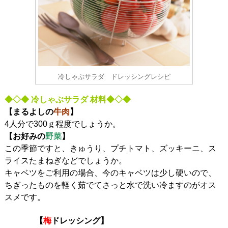
冷しゃぶサラダ ドレッシングレシピ
◆◇◆ 冷しゃぶサラダ 材料◆◇◆
【まるよしの
牛肉
】
4人分で300ｇ程度でしょうか。
【お好みの
野菜
】
この季節ですと、きゅうり、プチトマト、ズッキーニ、ス
ライスたまねぎなどでしょうか。
キャベツをご利用の場合、今のキャベツは少し硬いので、
ちぎったものを軽く茹でてさっと水で洗い冷ますのがオス
スメです。
【
梅
ドレッシング】