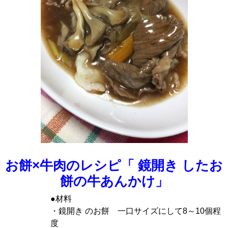
お餅×牛肉のレシピ「 鏡開き したお
餅の牛あんかけ」
●材料
・鏡開き のお餅 一口サイズにして8～10個程
度