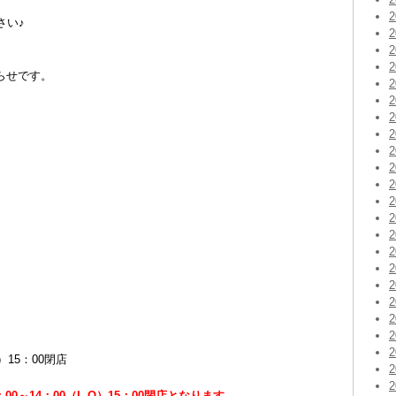
。
さい♪
らせです。
）15：00閉店
00～14：00（L.O）15：00閉店となります。