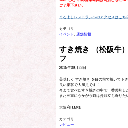
ご了承下さい。
まるよしレストランへのアクセスはこち
カテゴリ
イベント
,
店舗情報
すき焼き （松阪牛
フ
2015年09月28日
美味しく すき焼き を目の前で焼いて下
良い接客で大満足です！
今まで食べたすき焼きの中で一番美味し
また三重にうかがう時は是非立ち寄りた
大阪府H.M様
カテゴリ
レビュー