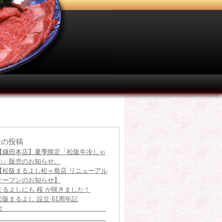
近の投稿
【鎌田本店】夏季限定「松阪牛冷しゃ
ぶ」販売のお知らせ。
【松阪まるよし松ヶ島店 リニューアル
オープンのお知らせ】
まるよしにも 桜 が咲きました！
松阪まるよし 設立 61周年記
念