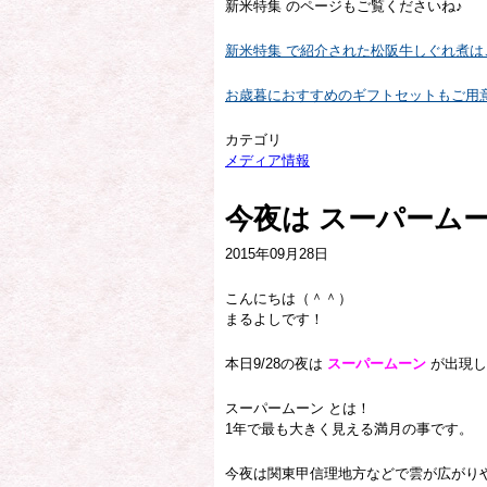
新米特集 のページもご覧くださいね♪
新米特集 で紹介された松阪牛しぐれ煮は
お歳暮におすすめのギフトセットもご用
カテゴリ
メディア情報
今夜は スーパーム
2015年09月28日
こんにちは（＾＾）
まるよしです！
本日9/28の夜は
スーパームーン
が出現し
スーパームーン とは！
1年で最も大きく見える満月の事です。
今夜は関東甲信理地方などで雲が広がりや