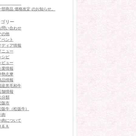
一部商品 価格改定 のお知らせ。
テゴリー
お問い合わせ
その他
イベント
メディア情報
メニュー
レシピ
レビュー
企業情報
伊勢志摩
商品情報
国産黒毛和牛
店舗情報
未分類
松阪市
松阪牛（松坂牛）
牛肉
牛肉について
Ｑ＆Ａ