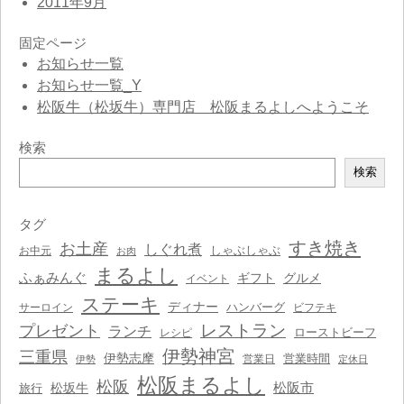
2011年9月
固定ページ
お知らせ一覧
お知らせ一覧_Y
松阪牛（松坂牛）専門店 松阪まるよしへようこそ
検索
検
検索
索
タグ
すき焼き
お土産
しぐれ煮
しゃぶしゃぶ
お中元
お肉
まるよし
ふぁみんぐ
ギフト
グルメ
イベント
ステーキ
ディナー
ハンバーグ
サーロイン
ビフテキ
レストラン
プレゼント
ランチ
ローストビーフ
レシピ
伊勢神宮
三重県
伊勢志摩
営業時間
営業日
伊勢
定休日
松阪まるよし
松阪
松阪市
松坂牛
旅行