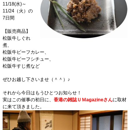
11/18(水)～
11/24（火）の
7日間
【販売商品】
松阪牛しぐれ
煮、
松阪牛ビーフカレー、
松阪牛ビーフシチュー、
松阪牛すじ煮など
ぜひお越し下さいませ（＾＾）♪
それから今日はもうひとつお知らせ！
実はこの催事の初日に、
香港の雑誌ＵＭagazineさん
に取材
に来て頂きました。