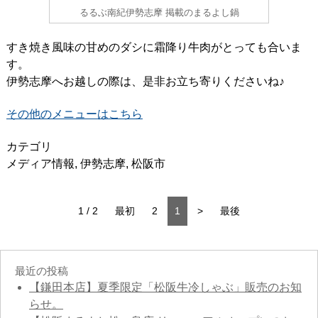
るるぶ南紀伊勢志摩 掲載のまるよし鍋
すき焼き風味の甘めのダシに霜降り牛肉がとっても合いま
す。
伊勢志摩へお越しの際は、是非お立ち寄りくださいね♪
その他のメニューはこちら
カテゴリ
メディア情報
,
伊勢志摩
,
松阪市
1 / 2
最初
2
1
>
最後
最近の投稿
【鎌田本店】夏季限定「松阪牛冷しゃぶ」販売のお知
らせ。