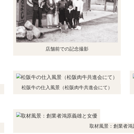
店舗前での記念撮影
松阪牛の仕入風景
（松阪肉牛共進会にて）
取材風景：創業者鴻