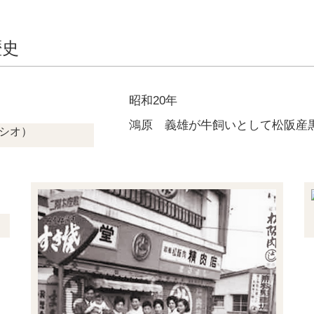
歴史
昭和20年
鴻原 義雄が牛飼いとして松阪産
シオ）