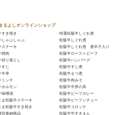
まるよしオンラインショップ
牛すき焼き
特選松阪牛しぐれ煮
牛しゃぶしゃぶ
松阪牛しぐれ煮
牛ステーキ
松阪牛しぐれ煮 唐辛子入り
牛焼肉
松阪牛ローストビーフ
牛切り落とし
松阪牛ハンバーグ
牛すじ
松阪牛すじ煮
牛牛串
松阪牛もつ煮
牛ミンチ
松阪牛肉みそ
牛ホルモン
松阪牛牛丼の具
牛味噌漬
松阪牛ビーフカレー
まま松阪牛ステーキ
松阪牛ビーフシチュー
まま松阪牛すき焼き
松阪牛コロッケ
神宮奉納商品
松阪牛牛すきまん