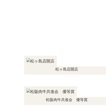
松ヶ島店開店
松阪肉牛共進会 優等賞