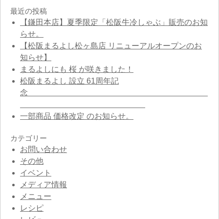
最近の投稿
【鎌田本店】夏季限定「松阪牛冷しゃぶ」販売のお知
らせ。
【松阪まるよし松ヶ島店 リニューアルオープンのお
知らせ】
まるよしにも 桜 が咲きました！
松阪まるよし 設立 61周年記
念
一部商品 価格改定 のお知らせ。
カテゴリー
お問い合わせ
その他
イベント
メディア情報
メニュー
レシピ