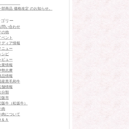
一部商品 価格改定 のお知らせ。
テゴリー
お問い合わせ
その他
イベント
メディア情報
メニュー
レシピ
レビュー
企業情報
伊勢志摩
商品情報
国産黒毛和牛
店舗情報
未分類
松阪市
松阪牛（松坂牛）
牛肉
牛肉について
Ｑ＆Ａ