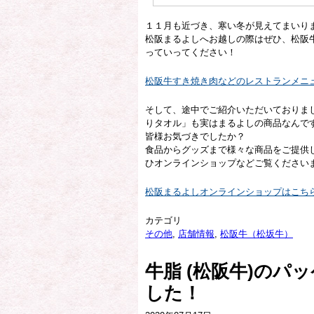
１１月も近づき、寒い冬が見えてまいり
松阪まるよしへお越しの際はぜひ、松阪
っていってください！
松阪牛すき焼き肉などのレストランメニ
そして、途中でご紹介いただいておりま
りタオル」も実はまるよしの商品なんで
皆様お気づきでしたか？
食品からグッズまで様々な商品をご提供
ひオンラインショップなどご覧ください
松阪まるよしオンラインショップはこち
カテゴリ
その他
,
店舗情報
,
松阪牛（松坂牛）
牛脂 (松阪牛)のパ
した！