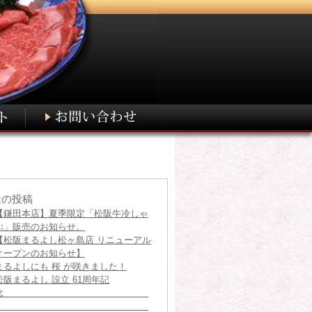
近の投稿
【鎌田本店】夏季限定「松阪牛冷しゃ
ぶ」販売のお知らせ。
【松阪まるよし松ヶ島店 リニューアル
オープンのお知らせ】
まるよしにも 桜 が咲きました！
松阪まるよし 設立 61周年記
念