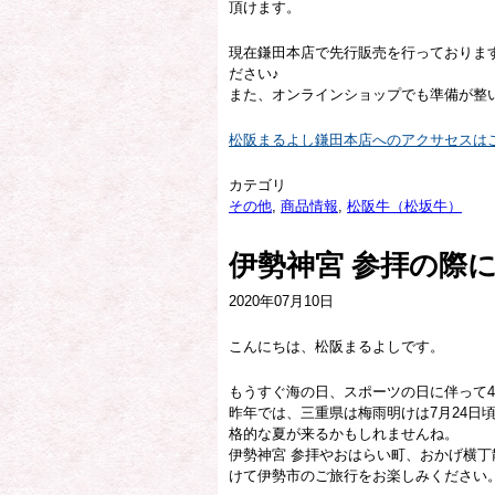
頂けます。
現在鎌田本店で先行販売を行っておりま
ださい♪
また、オンラインショップでも準備が整
松阪まるよし鎌田本店へのアクサセスは
カテゴリ
その他
,
商品情報
,
松阪牛（松坂牛）
伊勢神宮 参拝の際
2020年07月10日
こんにちは、松阪まるよしです。
もうすぐ海の日、スポーツの日に伴って
昨年では、三重県は梅雨明けは7月24日
格的な夏が来るかもしれませんね。
伊勢神宮 参拝やおはらい町、おかげ横
けて伊勢市のご旅行をお楽しみください