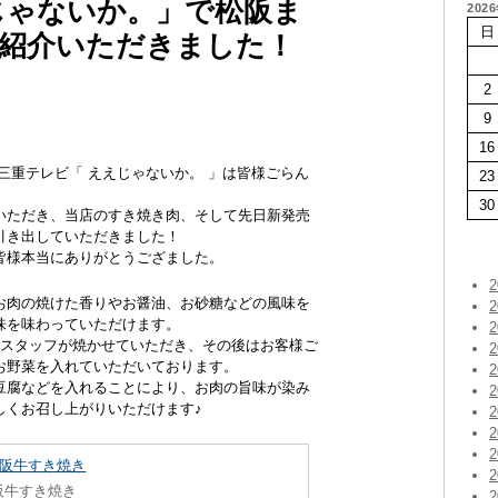
じゃないか。」で松阪ま
202
日
紹介いただきました！
2
9
16
した三重テレビ「 ええじゃないか。 」は皆様ごらん
23
30
いただき、当店のすき焼き肉、そして先日新発売
引き出していただきました！
皆様本当にありがとうござました。
お肉の焼けた香りやお醤油、お砂糖などの風味を
味を味わっていただけます。
をスタッフが焼かせていただき、その後はお客様ご
お野菜を入れていただいております。
豆腐などを入れることにより、お肉の旨味が染み
しくお召し上がりいただけます♪
阪牛すき焼き