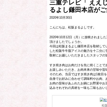
三重テレビ「 ええ
るよし鎌田本店がご
2020年10月30日
こんにちは、松阪まるよしです。
2020年10月12日（月）に放映されま
頂けましたでしょうか。
今回は松阪まるよし鎌田本店を取材して
した松阪牛牛脂アイスの魅力を十二分に
取材にお越しいただきましたスタッフの
すき焼き肉はお肉だけを先に焼くことで
お楽しみいただき、お肉本来の甘味や旨
そのため、当店ではすき焼き肉は1枚目
自身でお好みに合わせて調味料やお肉、
お肉の旨味があふれたお鍋にお野菜やお
込みそれぞれの具材を一味も二味もおい
松