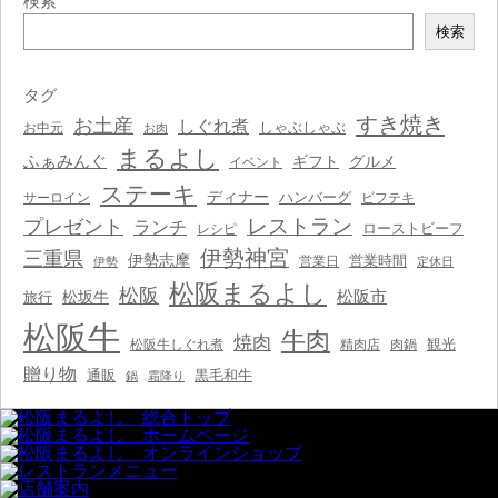
検索
検
検索
索
タグ
すき焼き
お土産
しぐれ煮
しゃぶしゃぶ
お中元
お肉
まるよし
ふぁみんぐ
ギフト
グルメ
イベント
ステーキ
ディナー
ハンバーグ
サーロイン
ビフテキ
レストラン
プレゼント
ランチ
ローストビーフ
レシピ
伊勢神宮
三重県
伊勢志摩
営業時間
営業日
伊勢
定休日
松阪まるよし
松阪
松阪市
松坂牛
旅行
松阪牛
牛肉
焼肉
観光
松阪牛しぐれ煮
精肉店
肉鍋
贈り物
通販
黒毛和牛
鍋
霜降り