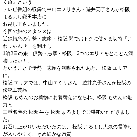
く旅』という
テレビ番組の収録で中山エミリさん・遊井亮子さんが松阪
まるよし鎌田本店に
お越し下さいました。
今回の旅のスタンスは
近鉄特急の伊勢・志摩・ 松阪 間でおトクに使える切符「ま
わりゃんせ」を利用し
1泊2日の旅「伊勢・志摩・松阪、3つのエリアをとことん満
喫したい！」
ということで伊勢・志摩を満喫されたあと、 松阪 エリア
に。
松阪 エリアでは、中山エミリさん・遊井亮子さんが松阪の
伝統工芸品
松阪 もめんのお着物にお着替えになられ、松阪 もめんの魅
力と
三重名産の 松阪 牛を 松阪 まるよしでご堪能いただきまし
た。
お召し上がりいただいたのは、 松阪 まるよし人気の霜降り
が入りやすく、きめ細かな肉質