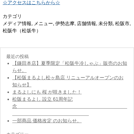
☆アクセスはこちらから☆
カテゴリ
メディア情報
,
メニュー
,
伊勢志摩
,
店舗情報
,
未分類
,
松阪市
,
松阪牛（松坂牛）
最近の投稿
【鎌田本店】夏季限定「松阪牛冷しゃぶ」販売のお知
らせ。
【松阪まるよし松ヶ島店 リニューアルオープンのお
知らせ】
まるよしにも 桜 が咲きました！
松阪まるよし 設立 61周年記
念
一部商品 価格改定 のお知らせ。