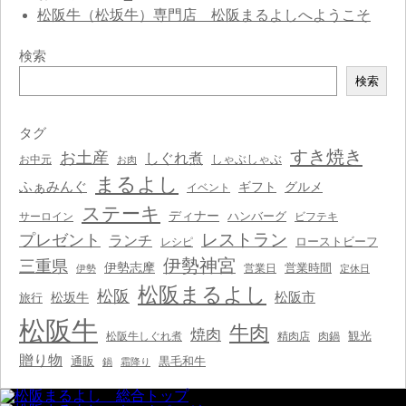
松阪牛（松坂牛）専門店 松阪まるよしへようこそ
検索
検
検索
索
タグ
すき焼き
お土産
しぐれ煮
しゃぶしゃぶ
お中元
お肉
まるよし
ふぁみんぐ
ギフト
グルメ
イベント
ステーキ
ディナー
ハンバーグ
サーロイン
ビフテキ
レストラン
プレゼント
ランチ
ローストビーフ
レシピ
伊勢神宮
三重県
伊勢志摩
営業時間
営業日
伊勢
定休日
松阪まるよし
松阪
松阪市
松坂牛
旅行
松阪牛
牛肉
焼肉
観光
松阪牛しぐれ煮
精肉店
肉鍋
贈り物
通販
黒毛和牛
鍋
霜降り