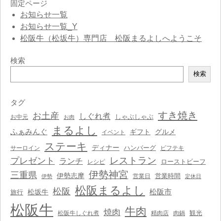
固定ページ
お知らせ一覧
お知らせ一覧_Y
松阪牛（松坂牛）専門店 松阪まるよしへようこそ
検索
検
検索
索
タグ
すき焼き
お土産
しぐれ煮
しゃぶしゃぶ
お中元
お肉
まるよし
ふぁみんぐ
ギフト
グルメ
イベント
ステーキ
ディナー
ハンバーグ
サーロイン
ビフテキ
レストラン
プレゼント
ランチ
ローストビーフ
レシピ
伊勢神宮
三重県
伊勢志摩
営業時間
営業日
伊勢
定休日
松阪まるよし
松阪
松阪市
松坂牛
旅行
松阪牛
牛肉
焼肉
観光
松阪牛しぐれ煮
精肉店
肉鍋