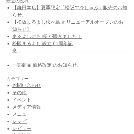
最近の投稿
【鎌田本店】夏季限定「松阪牛冷しゃぶ」販売のお知
らせ。
【松阪まるよし松ヶ島店 リニューアルオープンのお
知らせ】
まるよしにも 桜 が咲きました！
松阪まるよし 設立 61周年記
念
一部商品 価格改定 のお知らせ。
カテゴリー
お問い合わせ
その他
イベント
メディア情報
メニュー
レシピ
レビュー