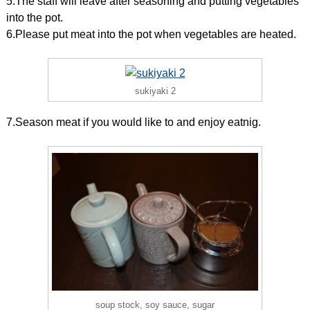
5.The staff will leave after seasoning and putting vegetables
into the pot.
6.Please put meat into the pot when vegetables are heated.
sukiyaki 2
7.Season meat if you would like to and enjoy eatnig.
soup stock, soy sauce, sugar