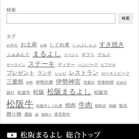
検索
検
検索
索
タグ
すき焼き
お土産
しぐれ煮
しゃぶしゃぶ
お中元
お肉
まるよし
ふぁみんぐ
ギフト
グルメ
イベント
ステーキ
ディナー
ハンバーグ
サーロイン
ビフテキ
レストラン
プレゼント
ランチ
ローストビーフ
レシピ
伊勢神宮
三重県
伊勢志摩
営業時間
営業日
伊勢
定休日
松阪まるよし
松阪
松阪市
松坂牛
旅行
松阪牛
牛肉
焼肉
観光
松阪牛しぐれ煮
精肉店
肉鍋
贈り物
通販
黒毛和牛
鍋
霜降り