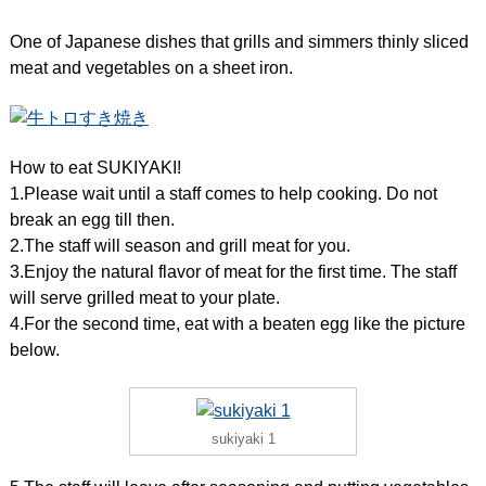
One of Japanese dishes that grills and simmers thinly sliced
meat and vegetables on a sheet iron.
How to eat SUKIYAKI!
1.Please wait until a staff comes to help cooking. Do not
break an egg till then.
2.The staff will season and grill meat for you.
3.Enjoy the natural flavor of meat for the first time. The staff
will serve grilled meat to your plate.
4.For the second time, eat with a beaten egg like the picture
below.
sukiyaki 1