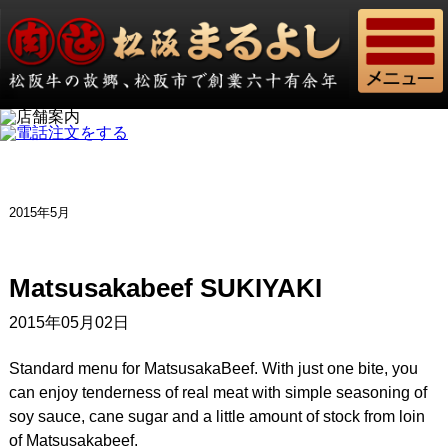
2015年5月
Matsusakabeef SUKIYAKI
2015年05月02日
Standard menu for MatsusakaBeef. With just one bite, you
can enjoy tenderness of real meat with simple seasoning of
soy sauce, cane sugar and a little amount of stock from loin
of Matsusakabeef.