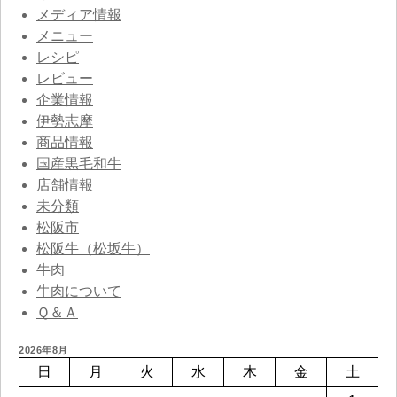
メディア情報
メニュー
レシピ
レビュー
企業情報
伊勢志摩
商品情報
国産黒毛和牛
店舗情報
未分類
松阪市
松阪牛（松坂牛）
牛肉
牛肉について
Ｑ＆Ａ
2026年8月
日
月
火
水
木
金
土