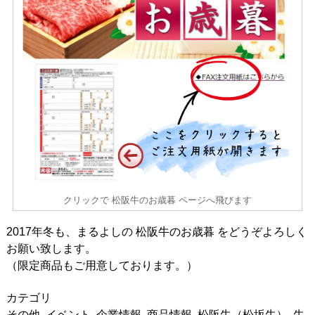
クリックで 松阪牛のお歳暮 ページへ飛びます
2017年冬も、まるよしの 松阪牛のお歳暮 をどうぞよろしく
お願い致します。
（限定商品もご用意しております。）
カテゴリ
その他
,
イベント
,
企業情報
,
商品情報
,
松阪牛（松坂牛）
,
牛