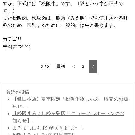
すが、正式には「松阪牛」です。（阪という字が正式で
す。）
また松阪肉、松坂肉は、豚肉（みえ豚）でも使用される呼
称のため、区別するために一般的には牛と書きます。
カテゴリ
牛肉について
2 / 2
最初
<
3
2
最近の投稿
【鎌田本店】夏季限定「松阪牛冷しゃぶ」販売のお知
らせ。
【松阪まるよし松ヶ島店 リニューアルオープンのお
知らせ】
まるよしにも 桜 が咲きました！