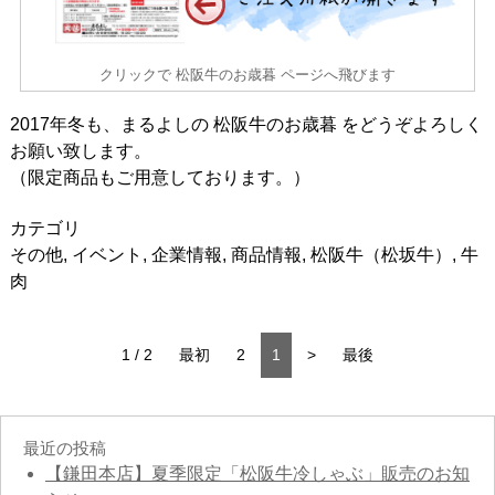
クリックで 松阪牛のお歳暮 ページへ飛びます
2017年冬も、まるよしの 松阪牛のお歳暮 をどうぞよろしく
お願い致します。
（限定商品もご用意しております。）
カテゴリ
その他
,
イベント
,
企業情報
,
商品情報
,
松阪牛（松坂牛）
,
牛
肉
1 / 2
最初
2
1
>
最後
最近の投稿
【鎌田本店】夏季限定「松阪牛冷しゃぶ」販売のお知