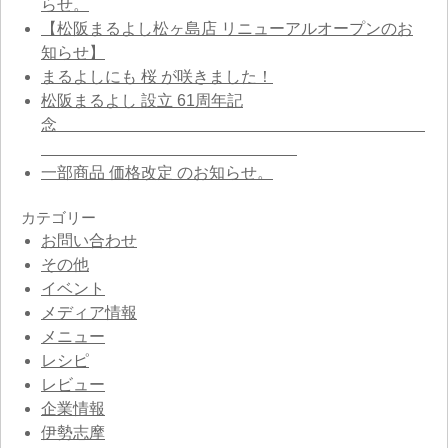
らせ。
【松阪まるよし松ヶ島店 リニューアルオープンのお
知らせ】
まるよしにも 桜 が咲きました！
松阪まるよし 設立 61周年記
念
一部商品 価格改定 のお知らせ。
カテゴリー
お問い合わせ
その他
イベント
メディア情報
メニュー
レシピ
レビュー
企業情報
伊勢志摩