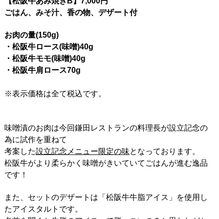
【松阪牛あみ焼きB】7,000円
ごはん、みそ汁、香の物、デザート付
お肉の量(150g)
・松阪牛ロース(味噌)40g
・松阪牛モモ(味噌)40g
・松阪牛肩ロース70g
※表示価格は全て税込です。
味噌漬のお肉は今回鎌田レストランの料理長が設立記念の
為に試作を重ねて
考案した
設立記念メニュー限定の味
となっております。
松阪牛がより柔らかく味噌がきいていてごはんが進む逸品
です！
また、セットのデザートは「松阪牛牛脂アイス」を使用し
たアイスタルトです。