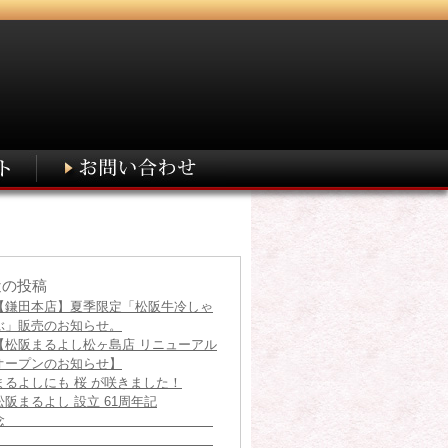
近の投稿
【鎌田本店】夏季限定「松阪牛冷しゃ
ぶ」販売のお知らせ。
【松阪まるよし松ヶ島店 リニューアル
館
オープンのお知らせ】
まるよしにも 桜 が咲きました！
松阪まるよし 設立 61周年記
念