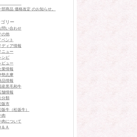
一部商品 価格改定 のお知らせ。
テゴリー
お問い合わせ
その他
イベント
メディア情報
メニュー
レシピ
レビュー
企業情報
伊勢志摩
商品情報
国産黒毛和牛
店舗情報
未分類
松阪市
松阪牛（松坂牛）
牛肉
牛肉について
Ｑ＆Ａ