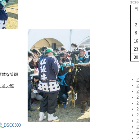
202
日
2
9
16
23
30
素敵な笑顔
に並ぶ際