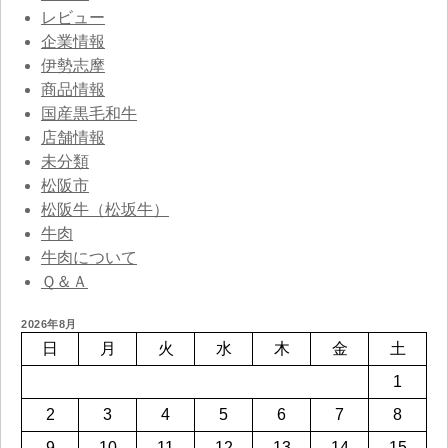
レビュー
企業情報
伊勢志摩
商品情報
国産黒毛和牛
店舗情報
未分類
松阪市
松阪牛（松坂牛）
牛肉
牛肉について
Ｑ＆Ａ
2026年8月
日
月
火
水
木
金
土
1
2
3
4
5
6
7
8
9
10
11
12
13
14
15