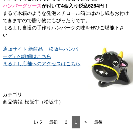
ハンバーグソース
が付いて4個入り税込6264円！
まるで木箱のような発泡スチロール箱にはのし紙もお付け
できますので贈り物にもぴったりです。
まるよし自慢の手作りハンバーグの味をぜひご堪能下さ
い！
通販サイト 新商品 「松阪牛ハンバ
ーグ」の詳細はこちら
まるよし店舗へのアクセスはこちら
カテゴリ
商品情報
,
松阪牛（松坂牛）
1 / 5
最初
2
1
>
最後