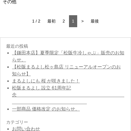
その他
1 / 2
最初
2
1
>
最後
最近の投稿
【鎌田本店】夏季限定「松阪牛冷しゃぶ」販売のお知
らせ。
【松阪まるよし松ヶ島店 リニューアルオープンのお
知らせ】
まるよしにも 桜 が咲きました！
松阪まるよし 設立 61周年記
念
一部商品 価格改定 のお知らせ。
カテゴリー
お問い合わせ