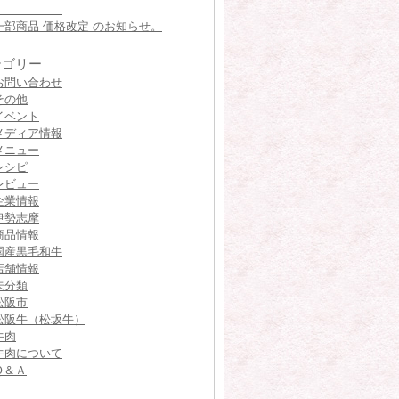
一部商品 価格改定 のお知らせ。
テゴリー
お問い合わせ
その他
イベント
メディア情報
メニュー
レシピ
レビュー
企業情報
伊勢志摩
商品情報
国産黒毛和牛
店舗情報
未分類
松阪市
松阪牛（松坂牛）
牛肉
牛肉について
Ｑ＆Ａ