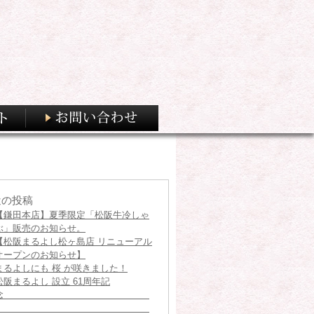
近の投稿
【鎌田本店】夏季限定「松阪牛冷しゃ
ぶ」販売のお知らせ。
【松阪まるよし松ヶ島店 リニューアル
オープンのお知らせ】
まるよしにも 桜 が咲きました！
松阪まるよし 設立 61周年記
念