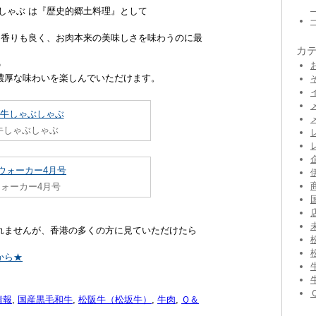
しゃぶ は『歴史的郷土料理』として
り香りも良く、お肉本来の美味しさを味わうのに最
カ
の
濃厚な味わいを楽しんでいただけます。
牛しゃぶしゃぶ
ォーカー4月号
れませんが、香港の多くの方に見ていただけたら
から★
情報
,
国産黒毛和牛
,
松阪牛（松坂牛）
,
牛肉
,
Ｑ＆