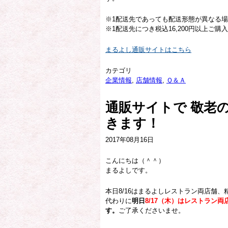
※1配送先であっても配送形態が異なる
※1配送先につき税込16,200円以上ご
まるよし通販サイトはこちら
カテゴリ
企業情報
,
店舗情報
,
Ｑ＆Ａ
通販サイトで 敬老
きます！
2017年08月16日
こんにちは（＾＾）
まるよしです。
本日8/16はまるよしレストラン両店舗
代わりに
明日
8/17（木）はレストラン
す。
ご了承くださいませ。