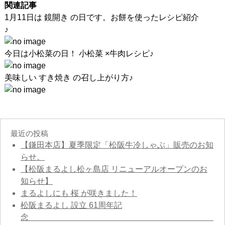
関連記事
1月11日は 鏡開き の日です。お餅を使ったレシピ紹介
♪
今日は小松菜の日！ 小松菜 ×牛肉レシピ♪
美味しい すき焼き の召し上がり方♪
最近の投稿
【鎌田本店】夏季限定「松阪牛冷しゃぶ」販売のお知
らせ。
【松阪まるよし松ヶ島店 リニューアルオープンのお
知らせ】
まるよしにも 桜 が咲きました！
松阪まるよし 設立 61周年記
念