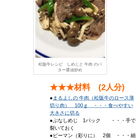
松阪牛レシピ しめじと 牛肉 のバ
ター醤油炒め
★★★材料 (2人分)
●
まるよしの 牛肉（松阪牛のロース薄
切り肉） 100ｇ ・・・食べやすい
大きさに切る
●ぶなしめじ 1パック ・・・手で
裂いておく
●ピーマン（彩りに） 2個 ・・・細