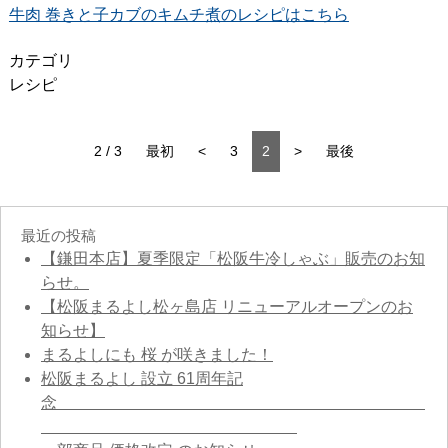
牛肉 巻きと子カブのキムチ煮のレシピはこちら
カテゴリ
レシピ
2 / 3
最初
<
3
2
>
最後
最近の投稿
【鎌田本店】夏季限定「松阪牛冷しゃぶ」販売のお知
らせ。
【松阪まるよし松ヶ島店 リニューアルオープンのお
知らせ】
まるよしにも 桜 が咲きました！
松阪まるよし 設立 61周年記
念