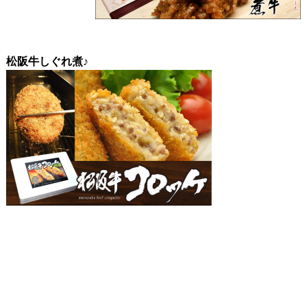
松阪牛しぐれ煮♪