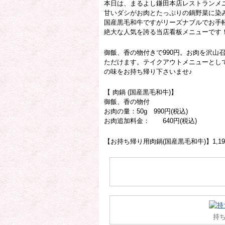
本日は、まるよし鎌田本店レストランメニ
甘いダシがお肉とたっぷりの鍋野菜に染
国産黒毛和牛ですがリーズナブルでお手
絶大な人気を誇る当店看板メニューです
御飯、香の物付きで990円。お肉を沢山
ただけます。テイクアウトメニューとし
の味をお持ち帰り下さいませ♪
【 肉鍋 (国産黒毛和牛)】
御飯、香の物付
お肉の量：50g 990円(税込)
お肉追加料金： 640円(税込)
【お持ち帰り用肉鍋(国産黒毛和牛)】1,19
持