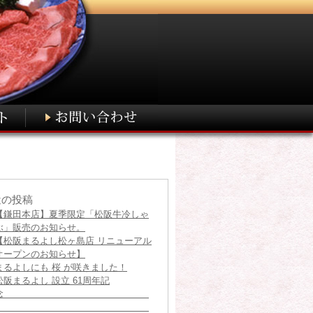
近の投稿
【鎌田本店】夏季限定「松阪牛冷しゃ
ぶ」販売のお知らせ。
【松阪まるよし松ヶ島店 リニューアル
オープンのお知らせ】
まるよしにも 桜 が咲きました！
松阪まるよし 設立 61周年記
念