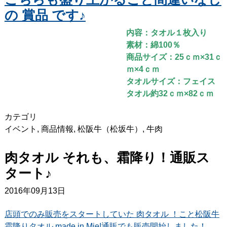
の 賞品 です♪
内容：タオル１枚入り
素材：綿100％
商品サイズ：25ｃｍ×31ｃ
ｍ×4ｃｍ
タオルサイズ：フェイス
タオル約32ｃｍ×82ｃｍ
カテゴリ
イベント
,
商品情報
,
松阪牛（松坂牛）
,
牛肉
肉タオル それも、霜降り！通販ス
タート♪
2016年09月13日
店頭でのみ販売をスタートしていた 肉タオル ！こと松阪牛
霜降りタオル made in Mie!通販でも販売開始しました！