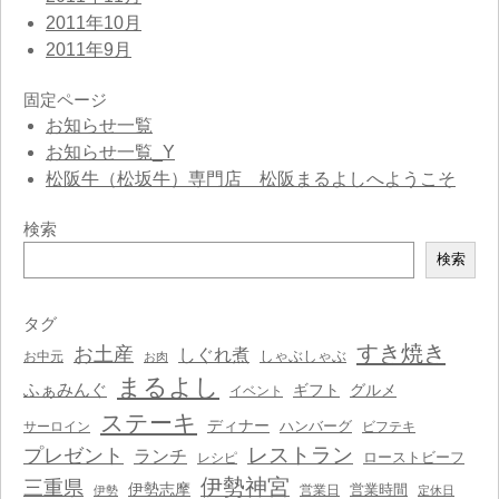
2011年10月
2011年9月
固定ページ
お知らせ一覧
お知らせ一覧_Y
松阪牛（松坂牛）専門店 松阪まるよしへようこそ
検索
検
検索
索
タグ
すき焼き
お土産
しぐれ煮
しゃぶしゃぶ
お中元
お肉
まるよし
ふぁみんぐ
ギフト
グルメ
イベント
ステーキ
ディナー
ハンバーグ
サーロイン
ビフテキ
レストラン
プレゼント
ランチ
ローストビーフ
レシピ
伊勢神宮
三重県
伊勢志摩
営業時間
営業日
伊勢
定休日