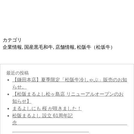
カテゴリ
企業情報
,
国産黒毛和牛
,
店舗情報
,
松阪牛（松坂牛）
最近の投稿
【鎌田本店】夏季限定「松阪牛冷しゃぶ」販売のお知
らせ。
【松阪まるよし松ヶ島店 リニューアルオープンのお
知らせ】
まるよしにも 桜 が咲きました！
松阪まるよし 設立 61周年記
念