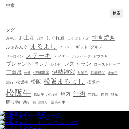
検索
検
検索
索
タグ
すき焼き
お土産
しぐれ煮
しゃぶしゃぶ
お中元
お肉
まるよし
ふぁみんぐ
ギフト
グルメ
イベント
ステーキ
ディナー
ハンバーグ
サーロイン
ビフテキ
レストラン
プレゼント
ランチ
ローストビーフ
レシピ
伊勢神宮
三重県
伊勢志摩
営業時間
営業日
伊勢
定休日
松阪まるよし
松阪
松阪市
松坂牛
旅行
松阪牛
牛肉
焼肉
観光
松阪牛しぐれ煮
精肉店
肉鍋
贈り物
通販
黒毛和牛
鍋
霜降り