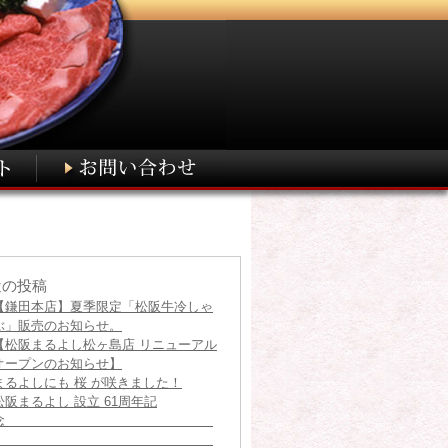
近の投稿
【鎌田本店】夏季限定「松阪牛冷しゃ
ぶ」販売のお知らせ。
【松阪まるよし松ヶ島店 リニューアル
オープンのお知らせ】
まるよしにも 桜 が咲きました！
松阪まるよし 設立 61周年記
念