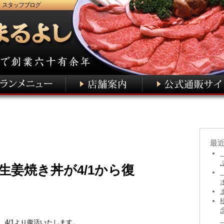
 スタッフブログ
最
生姜焼き丼が4/1から復
、4/1より復活いたします。