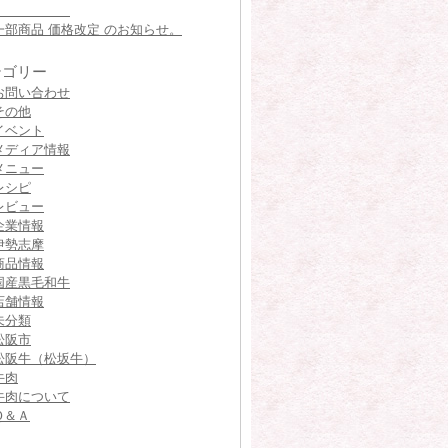
一部商品 価格改定 のお知らせ。
テゴリー
お問い合わせ
その他
イベント
メディア情報
メニュー
レシピ
レビュー
企業情報
伊勢志摩
商品情報
国産黒毛和牛
店舗情報
未分類
松阪市
松阪牛（松坂牛）
牛肉
牛肉について
Ｑ＆Ａ