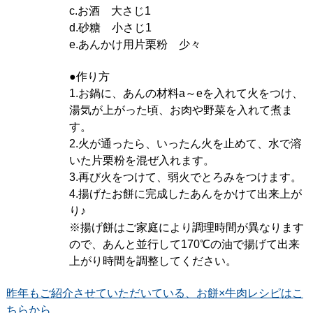
c.お酒 大さじ1
d.砂糖 小さじ1
e.あんかけ用片栗粉 少々
●作り方
1.お鍋に、あんの材料a～eを入れて火をつけ、
湯気が上がった頃、お肉や野菜を入れて煮ま
す。
2.火が通ったら、いったん火を止めて、水で溶
いた片栗粉を混ぜ入れます。
3.再び火をつけて、弱火でとろみをつけます。
4.揚げたお餅に完成したあんをかけて出来上が
り♪
※揚げ餅はご家庭により調理時間が異なります
ので、あんと並行して170℃の油で揚げて出来
上がり時間を調整してください。
昨年もご紹介させていただいている、お餅×牛肉レシピはこ
ちらから