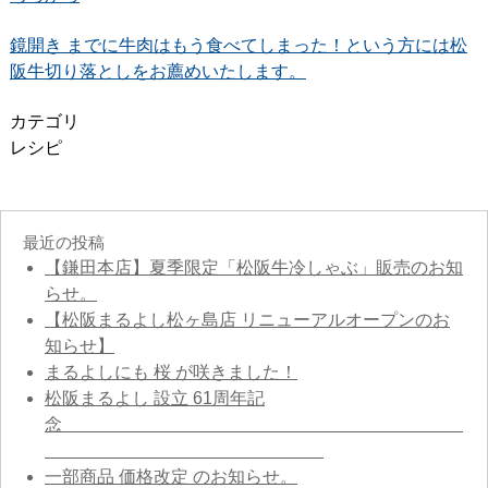
鏡開き までに牛肉はもう食べてしまった！という方には松
阪牛切り落としをお薦めいたします。
カテゴリ
レシピ
最近の投稿
【鎌田本店】夏季限定「松阪牛冷しゃぶ」販売のお知
らせ。
【松阪まるよし松ヶ島店 リニューアルオープンのお
知らせ】
まるよしにも 桜 が咲きました！
松阪まるよし 設立 61周年記
念
一部商品 価格改定 のお知らせ。