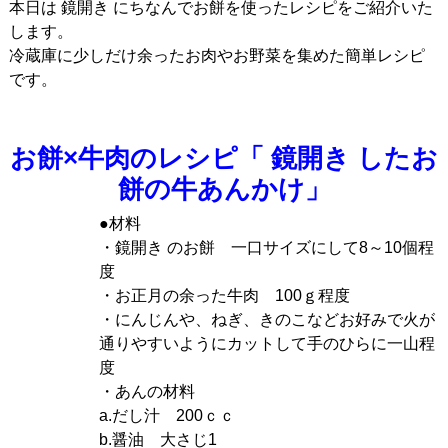
本日は 鏡開き にちなんでお餅を使ったレシピをご紹介いた
します。
冷蔵庫に少しだけ余ったお肉やお野菜を集めた簡単レシピ
です。
お餅×牛肉のレシピ「 鏡開き したお
餅の牛あんかけ」
●材料
・鏡開き のお餅 一口サイズにして8～10個程
度
・お正月の余った牛肉 100ｇ程度
・にんじんや、ねぎ、きのこなどお好みで火が
通りやすいようにカットして手のひらに一山程
度
・あんの材料
a.だし汁 200ｃｃ
b.醤油 大さじ1