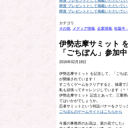
懸賞 プレゼントとして掲載いただいて
懸賞 プレゼントとして掲載いただいて
懸賞 プレゼントとして掲載いただいて
カテゴリ
その他
,
メディア情報
,
企業情報
,
松阪牛
伊勢志摩サミット 
「ごちぽん」参加中
2016年02月18日
伊勢志摩サミット を記念して、「ごち
が開催されています！
すごろくゲームをクリアすると、抽選で
私も頑張ってチャレンジしています（＾
伊勢志摩サミット 記念とあって、三重
てはいかがでしょうか。
忍者サミットという特設バナーをクリッ
ごちぽんのゲームサイトはこちらから
今週の事務所のお花は、菜の花でした♪