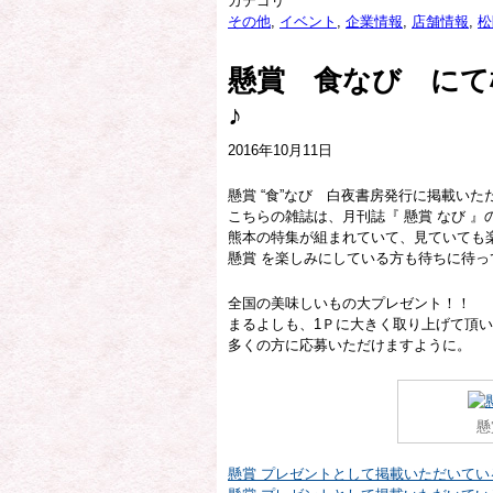
カテゴリ
その他
,
イベント
,
企業情報
,
店舗情報
,
松
懸賞 食なび にて
♪
2016年10月11日
懸賞 “食”なび 白夜書房発行に掲載いた
こちらの雑誌は、月刊誌『 懸賞 なび 
熊本の特集が組まれていて、見ていても
懸賞 を楽しみにしている方も待ちに待
全国の美味しいもの大プレゼント！！
まるよしも、1Ｐに大きく取り上げて頂
多くの方に応募いただけますように。
懸
懸賞 プレゼントとして掲載いただいて