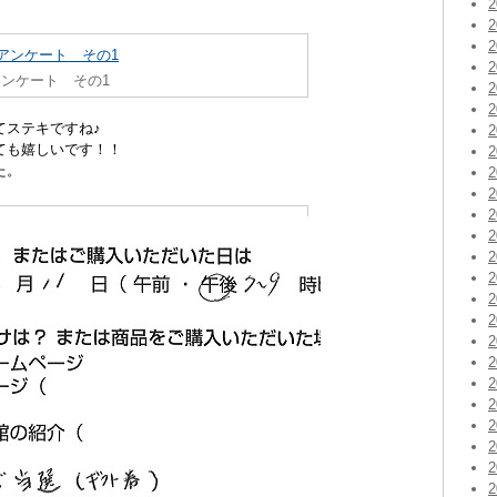
ンケート その1
てステキですね♪
ても嬉しいです！！
た。