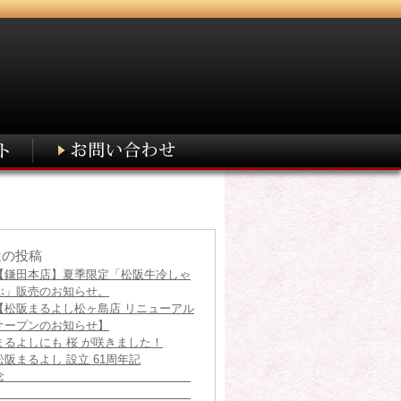
近の投稿
【鎌田本店】夏季限定「松阪牛冷しゃ
ぶ」販売のお知らせ。
【松阪まるよし松ヶ島店 リニューアル
オープンのお知らせ】
まるよしにも 桜 が咲きました！
松阪まるよし 設立 61周年記
念