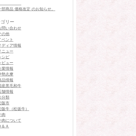
一部商品 価格改定 のお知らせ。
テゴリー
お問い合わせ
その他
イベント
メディア情報
メニュー
レシピ
レビュー
企業情報
伊勢志摩
商品情報
国産黒毛和牛
店舗情報
未分類
松阪市
松阪牛（松坂牛）
牛肉
牛肉について
Ｑ＆Ａ