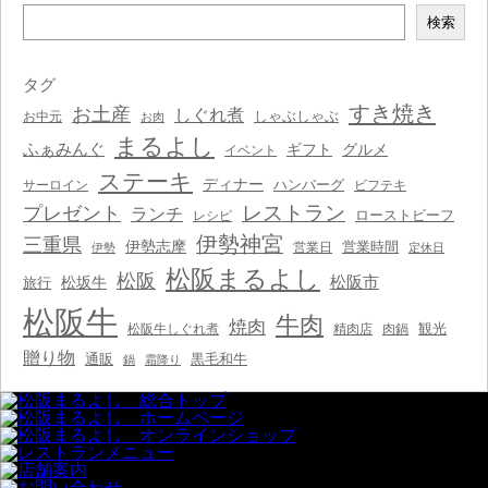
検
検索
索
タグ
すき焼き
お土産
しぐれ煮
しゃぶしゃぶ
お中元
お肉
まるよし
ふぁみんぐ
ギフト
グルメ
イベント
ステーキ
ディナー
ハンバーグ
サーロイン
ビフテキ
レストラン
プレゼント
ランチ
ローストビーフ
レシピ
伊勢神宮
三重県
伊勢志摩
営業時間
営業日
伊勢
定休日
松阪まるよし
松阪
松阪市
松坂牛
旅行
松阪牛
牛肉
焼肉
観光
松阪牛しぐれ煮
精肉店
肉鍋
贈り物
通販
黒毛和牛
鍋
霜降り