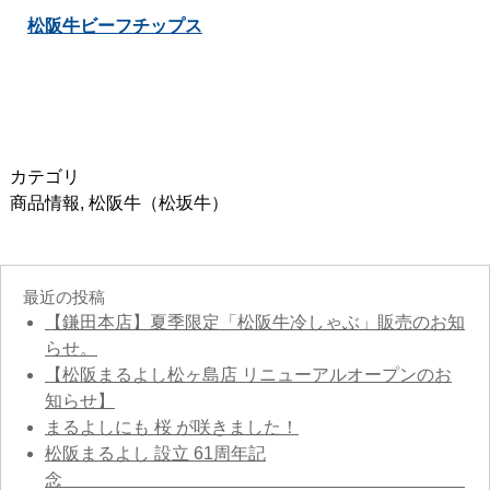
松阪牛ビーフチップス
カテゴリ
商品情報
,
松阪牛（松坂牛）
最近の投稿
【鎌田本店】夏季限定「松阪牛冷しゃぶ」販売のお知
らせ。
【松阪まるよし松ヶ島店 リニューアルオープンのお
知らせ】
まるよしにも 桜 が咲きました！
松阪まるよし 設立 61周年記
念