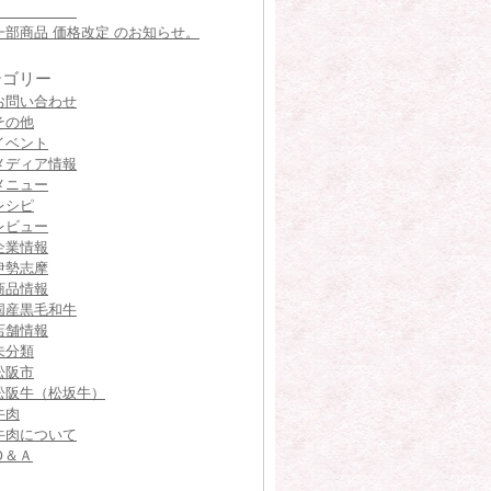
一部商品 価格改定 のお知らせ。
テゴリー
お問い合わせ
その他
イベント
メディア情報
メニュー
レシピ
レビュー
企業情報
伊勢志摩
商品情報
国産黒毛和牛
店舗情報
未分類
松阪市
松阪牛（松坂牛）
牛肉
牛肉について
Ｑ＆Ａ