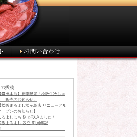
近の投稿
【鎌田本店】夏季限定「松阪牛冷しゃ
ぶ」販売のお知らせ。
【松阪まるよし松ヶ島店 リニューアル
オープンのお知らせ】
まるよしにも 桜 が咲きました！
松阪まるよし 設立 61周年記
念