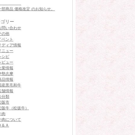
一部商品 価格改定 のお知らせ。
テゴリー
お問い合わせ
その他
イベント
メディア情報
メニュー
レシピ
レビュー
企業情報
伊勢志摩
商品情報
国産黒毛和牛
店舗情報
未分類
松阪市
松阪牛（松坂牛）
牛肉
牛肉について
Ｑ＆Ａ