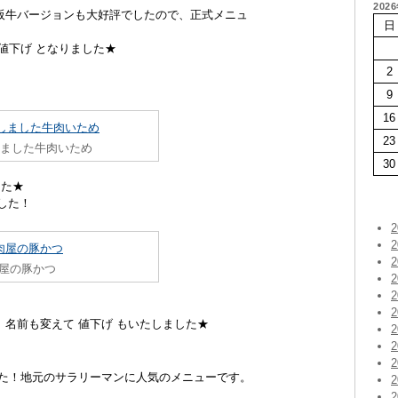
202
阪牛バージョンも大好評でしたので、正式メニュ
日
値下げ となりました★
2
）
9
16
23
しました牛肉いため
30
した★
ました！
屋の豚かつ
名前も変えて 値下げ もいたしました★
した！地元のサラリーマンに人気のメニューです。