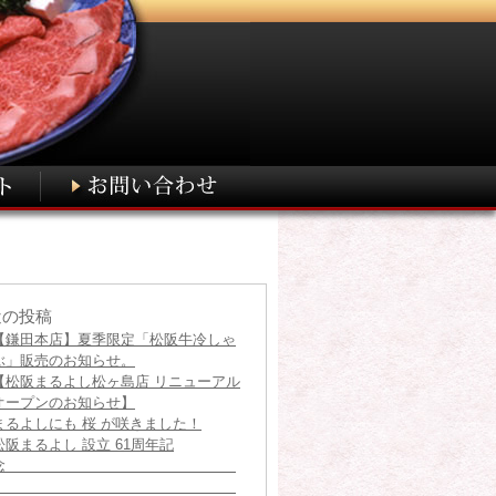
近の投稿
【鎌田本店】夏季限定「松阪牛冷しゃ
ぶ」販売のお知らせ。
【松阪まるよし松ヶ島店 リニューアル
オープンのお知らせ】
まるよしにも 桜 が咲きました！
松阪まるよし 設立 61周年記
念