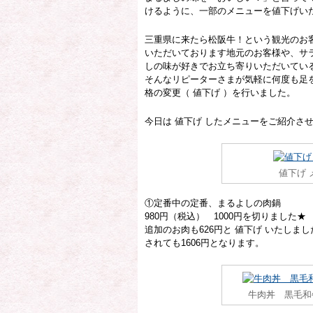
けるように、一部のメニューを値下げい
三重県に来たら松阪牛！という観光のお
いただいております地元のお客様や、サ
しの味が好きでお立ち寄りいただいてい
そんなリピーターさまが気軽に何度も足
格の変更（ 値下げ ）を行いました。
今日は 値下げ したメニューをご紹介さ
値下げ 
①定番中の定番、まるよしの肉鍋
980円（税込） 1000円を切りました★
追加のお肉も626円と 値下げ いたし
されても1606円となります。
牛肉丼 黒毛和