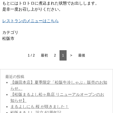
もとにはトロトロに煮込まれた状態でお出しします。
是非一度お召し上がりください。
レストランのメニューはこちら
カテゴリ
松阪市
1 / 2
最初
2
1
>
最後
最近の投稿
【鎌田本店】夏季限定「松阪牛冷しゃぶ」販売のお知
らせ。
【松阪まるよし松ヶ島店 リニューアルオープンのお
知らせ】
まるよしにも 桜 が咲きました！
松阪まるよし 設立 61周年記