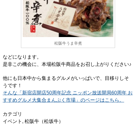
松阪牛うま辛煮
などになります。
是非この機会に、本場松阪牛商品をお召し上がりください♪
他にも日本中から集まるグルメがいっぱいで、目移りしそ
うです！
そんな「新宿店開店50周年記念 ニッポン放送開局60周年 お
すすめグルメ大集合まんぷく市場」のページはこちら。
カテゴリ
イベント
,
松阪牛（松坂牛）