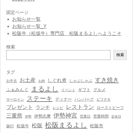
固定ページ
お知らせ一覧
お知らせ一覧_Y
松阪牛（松坂牛）専門店 松阪まるよしへようこそ
検索
検
検索
索
タグ
すき焼き
お土産
しぐれ煮
しゃぶしゃぶ
お中元
お肉
まるよし
ふぁみんぐ
ギフト
グルメ
イベント
ステーキ
ディナー
ハンバーグ
サーロイン
ビフテキ
レストラン
プレゼント
ランチ
ローストビーフ
レシピ
伊勢神宮
三重県
伊勢志摩
営業時間
営業日
伊勢
定休日
松阪まるよし
松阪
松阪市
松坂牛
旅行