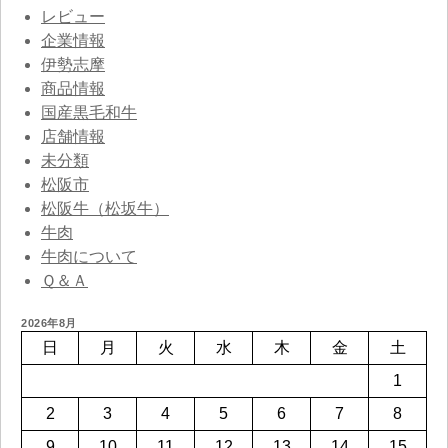
レビュー
企業情報
伊勢志摩
商品情報
国産黒毛和牛
店舗情報
未分類
松阪市
松阪牛（松坂牛）
牛肉
牛肉について
Ｑ＆Ａ
2026年8月
日
月
火
水
木
金
土
1
2
3
4
5
6
7
8
9
10
11
12
13
14
15