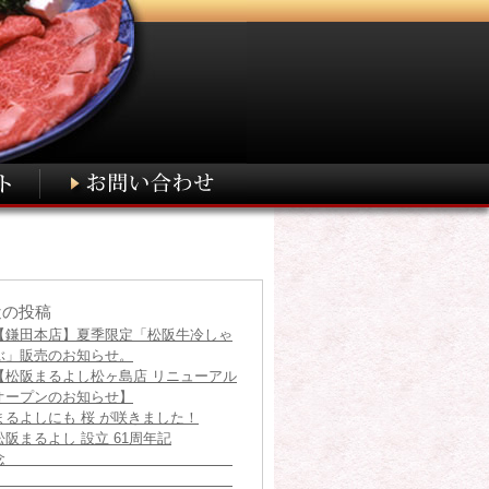
近の投稿
【鎌田本店】夏季限定「松阪牛冷しゃ
ぶ」販売のお知らせ。
【松阪まるよし松ヶ島店 リニューアル
オープンのお知らせ】
まるよしにも 桜 が咲きました！
松阪まるよし 設立 61周年記
念