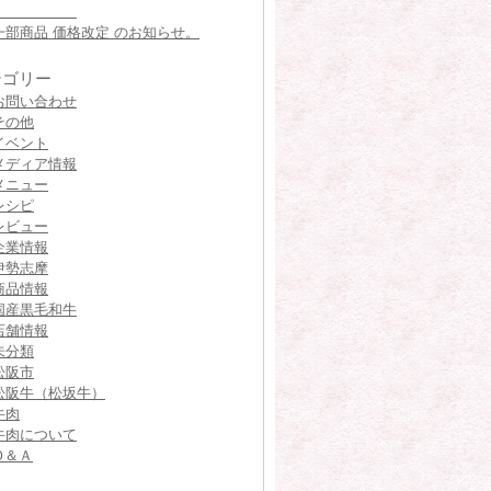
一部商品 価格改定 のお知らせ。
テゴリー
お問い合わせ
その他
イベント
メディア情報
メニュー
レシピ
レビュー
企業情報
伊勢志摩
商品情報
国産黒毛和牛
店舗情報
未分類
松阪市
松阪牛（松坂牛）
牛肉
牛肉について
Ｑ＆Ａ