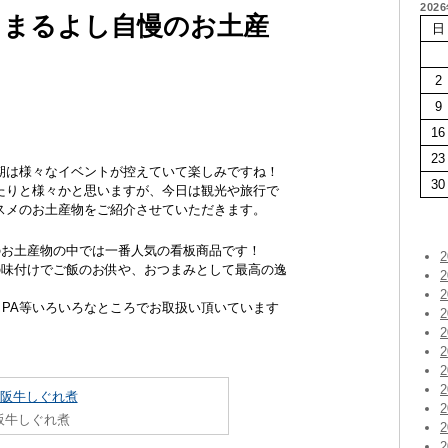
202
！まるよし自慢のお土産
日
2
9
16
23
期は様々なイベントが控えていて楽しみですね！
30
たりと様々かと思いますが、今日は観光や旅行で
スメのお土産物をご紹介させていただきます。
のお土産物の中では一番人気の看板商品です！
の味付けでご飯のお供や、おつまみとして最高の逸
・PA等いろいろなところでお取扱い頂いています
阪牛しぐれ煮