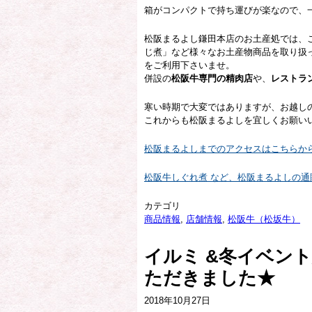
箱がコンパクトで持ち運びが楽なので、
松阪まるよし鎌田本店のお土産処では、
じ煮」など様々なお土産物商品を取り扱
をご利用下さいませ。
併設の
松阪牛専門の精肉店
や、
レストラ
寒い時期で大変ではありますが、お越し
これからも松阪まるよしを宜しくお願い
松阪まるよしまでのアクセスはこちらか
松阪牛しぐれ煮 など、松阪まるよしの
カテゴリ
商品情報
,
店舗情報
,
松阪牛（松坂牛）
イルミ &冬イベン
ただきました★
2018年10月27日