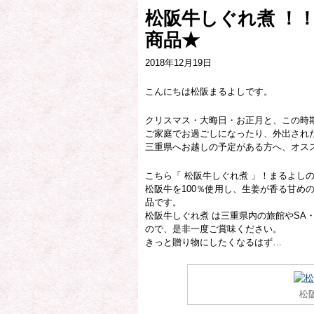
松阪牛しぐれ煮 ！
商品★
2018年12月19日
こんにちは松阪まるよしです。
クリスマス・大晦日・お正月と、この時
ご家庭でお過ごしになったり、外出され
三重県へお越しの予定がある方へ、オス
こちら「 松阪牛しぐれ煮 」！まるよし
松阪牛を100％使用し、生姜が香る甘め
品です。
松阪牛しぐれ煮 は三重県内の旅館やSA
ので、是非一度ご賞味ください。
きっと贈り物にしたくなるはず…
松