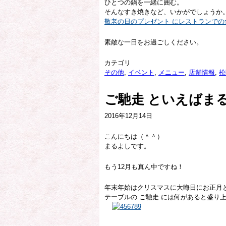
ひとつの鍋を一緒に囲む。
そんなすき焼きなど、いかがでしょうか
敬老の日のプレゼント にレストランで
素敵な一日をお過ごしください。
カテゴリ
その他
,
イベント
,
メニュー
,
店舗情報
,
松
ご馳走 といえばま
2016年12月14日
こんにちは（＾＾）
まるよしです。
もう12月も真ん中ですね！
年末年始はクリスマスに大晦日にお正月
テーブルの ご馳走 には何があると盛り