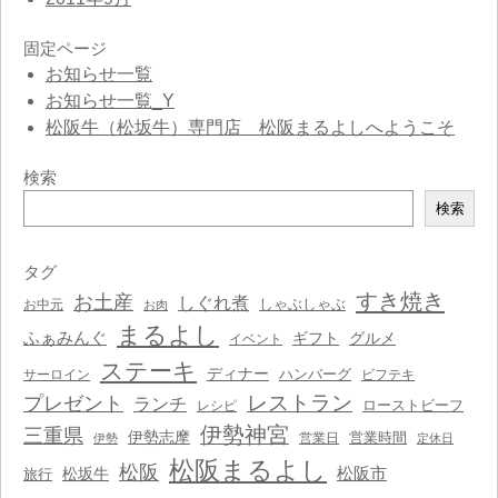
固定ページ
お知らせ一覧
お知らせ一覧_Y
松阪牛（松坂牛）専門店 松阪まるよしへようこそ
検索
検
検索
索
タグ
すき焼き
お土産
しぐれ煮
しゃぶしゃぶ
お中元
お肉
まるよし
ふぁみんぐ
ギフト
グルメ
イベント
ステーキ
ディナー
ハンバーグ
サーロイン
ビフテキ
レストラン
プレゼント
ランチ
ローストビーフ
レシピ
伊勢神宮
三重県
伊勢志摩
営業時間
営業日
伊勢
定休日
松阪まるよし
松阪
松阪市
松坂牛
旅行