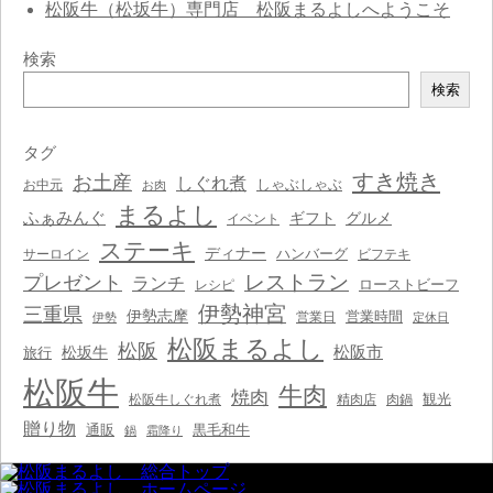
松阪牛（松坂牛）専門店 松阪まるよしへようこそ
検索
検
検索
索
タグ
すき焼き
お土産
しぐれ煮
しゃぶしゃぶ
お中元
お肉
まるよし
ふぁみんぐ
ギフト
グルメ
イベント
ステーキ
ディナー
ハンバーグ
サーロイン
ビフテキ
レストラン
プレゼント
ランチ
ローストビーフ
レシピ
伊勢神宮
三重県
伊勢志摩
営業時間
営業日
伊勢
定休日
松阪まるよし
松阪
松阪市
松坂牛
旅行
松阪牛
牛肉
焼肉
観光
松阪牛しぐれ煮
精肉店
肉鍋
贈り物
通販
黒毛和牛
鍋
霜降り