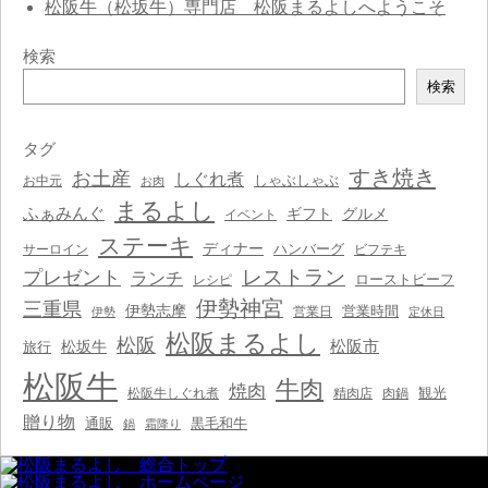
松阪牛（松坂牛）専門店 松阪まるよしへようこそ
検索
検
検索
索
タグ
すき焼き
お土産
しぐれ煮
しゃぶしゃぶ
お中元
お肉
まるよし
ふぁみんぐ
ギフト
グルメ
イベント
ステーキ
ディナー
ハンバーグ
サーロイン
ビフテキ
レストラン
プレゼント
ランチ
ローストビーフ
レシピ
伊勢神宮
三重県
伊勢志摩
営業時間
営業日
伊勢
定休日
松阪まるよし
松阪
松阪市
松坂牛
旅行
松阪牛
牛肉
焼肉
観光
松阪牛しぐれ煮
精肉店
肉鍋
贈り物
通販
黒毛和牛
鍋
霜降り