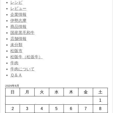
レシピ
レビュー
企業情報
伊勢志摩
商品情報
国産黒毛和牛
店舗情報
未分類
松阪市
松阪牛（松坂牛）
牛肉
牛肉について
Ｑ＆Ａ
2026年8月
日
月
火
水
木
金
土
1
2
3
4
5
6
7
8