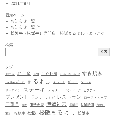
2011年9月
固定ページ
お知らせ一覧
お知らせ一覧_Y
松阪牛（松坂牛）専門店 松阪まるよしへようこそ
検索
検
検索
索
タグ
すき焼き
お土産
しぐれ煮
しゃぶしゃぶ
お中元
お肉
まるよし
ふぁみんぐ
ギフト
グルメ
イベント
ステーキ
ディナー
ハンバーグ
サーロイン
ビフテキ
レストラン
プレゼント
ランチ
ローストビーフ
レシピ
伊勢神宮
三重県
伊勢志摩
営業時間
営業日
伊勢
定休日
松阪まるよし
松阪
松阪市
松坂牛
旅行