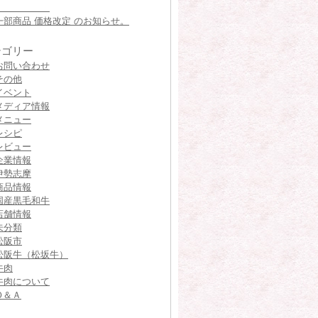
一部商品 価格改定 のお知らせ。
テゴリー
お問い合わせ
その他
イベント
メディア情報
メニュー
レシピ
レビュー
企業情報
伊勢志摩
商品情報
国産黒毛和牛
店舗情報
未分類
松阪市
松阪牛（松坂牛）
牛肉
牛肉について
Ｑ＆Ａ