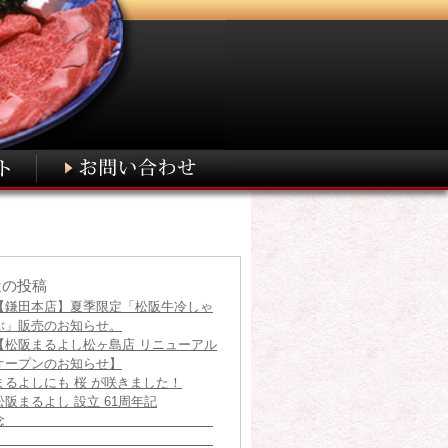
近の投稿
【鎌田本店】夏季限定「松阪牛冷しゃ
ぶ」販売のお知らせ。
【松阪まるよし松ヶ島店 リニューアル
オープンのお知らせ】
まるよしにも 桜 が咲きました！
松阪まるよし 設立 61周年記
念