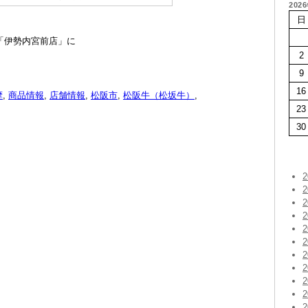
202
日
「伊勢内宮前店」に
2
9
16
摩
,
商品情報
,
店舗情報
,
松阪市
,
松阪牛（松坂牛）
,
23
30