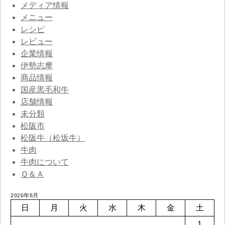
メディア情報
メニュー
レシピ
レビュー
企業情報
伊勢志摩
商品情報
国産黒毛和牛
店舗情報
未分類
松阪市
松阪牛（松坂牛）
牛肉
牛肉について
Ｑ＆Ａ
2026年8月
日
月
火
水
木
金
土
1