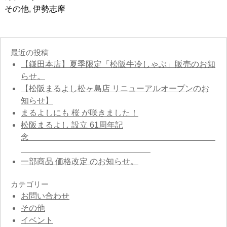
その他
,
伊勢志摩
最近の投稿
【鎌田本店】夏季限定「松阪牛冷しゃぶ」販売のお知
らせ。
【松阪まるよし松ヶ島店 リニューアルオープンのお
知らせ】
まるよしにも 桜 が咲きました！
松阪まるよし 設立 61周年記
念
一部商品 価格改定 のお知らせ。
カテゴリー
お問い合わせ
その他
イベント