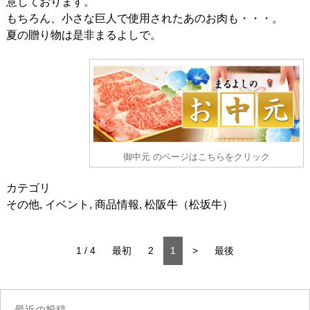
意しております。
もちろん、小さな巨人で使用されたあのお肉も・・・。
夏の贈り物は是非まるよしで。
御中元 のページはこちらをクリック
カテゴリ
その他
,
イベント
,
商品情報
,
松阪牛（松坂牛）
1 / 4
最初
2
1
>
最後
最近の投稿