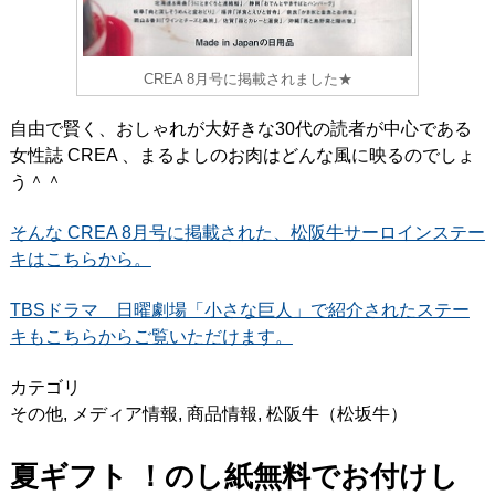
CREA 8月号に掲載されました★
自由で賢く、おしゃれが大好きな30代の読者が中心である
女性誌 CREA 、まるよしのお肉はどんな風に映るのでしょ
う＾＾
そんな CREA 8月号に掲載された、松阪牛サーロインステー
キはこちらから。
TBSドラマ 日曜劇場「小さな巨人」で紹介されたステー
キもこちらからご覧いただけます。
カテゴリ
その他
,
メディア情報
,
商品情報
,
松阪牛（松坂牛）
夏ギフト ！のし紙無料でお付けし