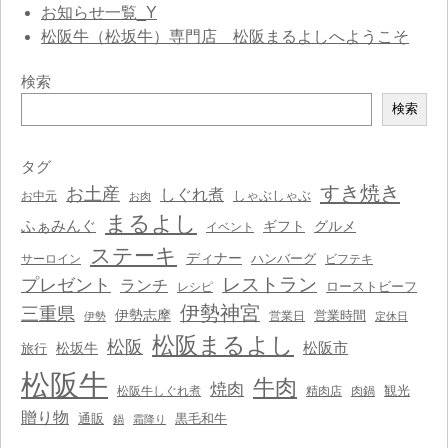
お知らせ一覧_Y
松阪牛（松坂牛）専門店 松阪まるよしへようこそ
検索
検
検索
索
タグ
すき焼き
お土産
しぐれ煮
しゃぶしゃぶ
お中元
お肉
まるよし
ふぁみんぐ
ギフト
グルメ
イベント
ステーキ
ディナー
ハンバーグ
サーロイン
ビフテキ
レストラン
プレゼント
ランチ
ローストビーフ
レシピ
伊勢神宮
三重県
伊勢志摩
営業時間
営業日
伊勢
定休日
松阪まるよし
松阪
松阪市
松坂牛
旅行
松阪牛
牛肉
焼肉
観光
松阪牛しぐれ煮
精肉店
肉鍋
贈り物
通販
黒毛和牛
鍋
霜降り