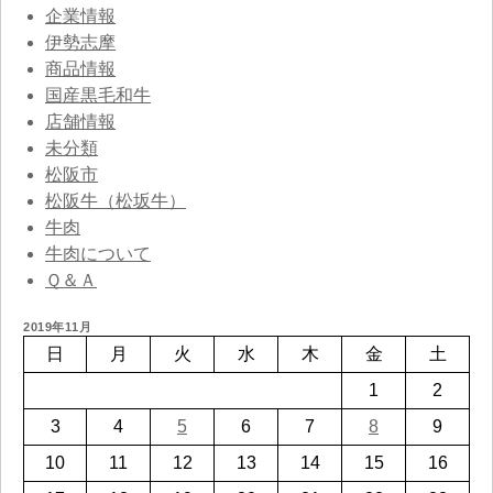
企業情報
伊勢志摩
商品情報
国産黒毛和牛
店舗情報
未分類
松阪市
松阪牛（松坂牛）
牛肉
牛肉について
Ｑ＆Ａ
2019年11月
日
月
火
水
木
金
土
1
2
3
4
5
6
7
8
9
10
11
12
13
14
15
16