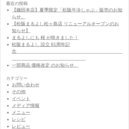
最近の投稿
【鎌田本店】夏季限定「松阪牛冷しゃぶ」販売のお知
らせ。
【松阪まるよし松ヶ島店 リニューアルオープンのお
知らせ】
まるよしにも 桜 が咲きました！
松阪まるよし 設立 61周年記
念
一部商品 価格改定 のお知らせ。
カテゴリー
お問い合わせ
その他
イベント
メディア情報
メニュー
レシピ
レビュー