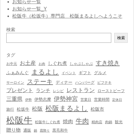
お知らせ一覧
お知らせ一覧_Y
松阪牛（松坂牛）専門店 松阪まるよしへようこそ
検索
検
検索
索
タグ
すき焼き
お土産
しぐれ煮
しゃぶしゃぶ
お中元
お肉
まるよし
ふぁみんぐ
ギフト
グルメ
イベント
ステーキ
ディナー
ハンバーグ
サーロイン
ビフテキ
レストラン
プレゼント
ランチ
ローストビーフ
レシピ
伊勢神宮
三重県
伊勢志摩
営業時間
営業日
伊勢
定休日
松阪まるよし
松阪
松阪市
松坂牛
旅行
松阪牛
牛肉
焼肉
観光
松阪牛しぐれ煮
精肉店
肉鍋
贈り物
通販
黒毛和牛
鍋
霜降り