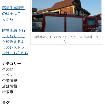
応急手当講習
の様子はこち
らから
防災訓練 を行
っておりまし
消防車がとまっておりましたが、 防災訓練 でし
た。
た松阪まるよ
しのレストラ
ンはこちらから
カテゴリー
その他
イベント
企業情報
店舗情報
松阪市
タグ