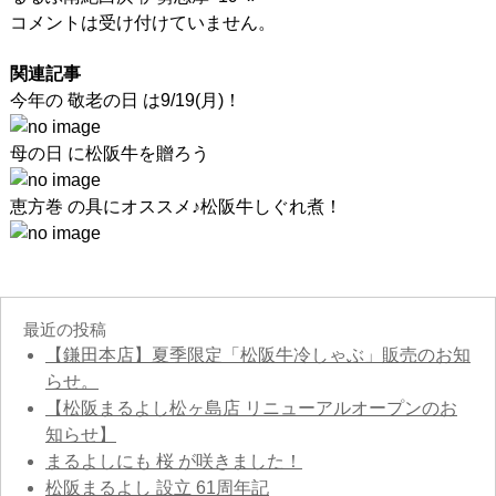
コメントは受け付けていません。
関連記事
今年の 敬老の日 は9/19(月)！
母の日 に松阪牛を贈ろう
恵方巻 の具にオススメ♪松阪牛しぐれ煮！
最近の投稿
【鎌田本店】夏季限定「松阪牛冷しゃぶ」販売のお知
らせ。
【松阪まるよし松ヶ島店 リニューアルオープンのお
知らせ】
まるよしにも 桜 が咲きました！
松阪まるよし 設立 61周年記