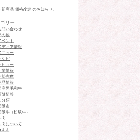
一部商品 価格改定 のお知らせ。
テゴリー
お問い合わせ
その他
イベント
メディア情報
メニュー
レシピ
レビュー
企業情報
伊勢志摩
商品情報
国産黒毛和牛
店舗情報
未分類
松阪市
松阪牛（松坂牛）
牛肉
牛肉について
Ｑ＆Ａ