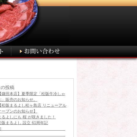
近の投稿
【鎌田本店】夏季限定「松阪牛冷しゃ
ぶ」販売のお知らせ。
【松阪まるよし松ヶ島店 リニューアル
オープンのお知らせ】
まるよしにも 桜 が咲きました！
松阪まるよし 設立 61周年記
念