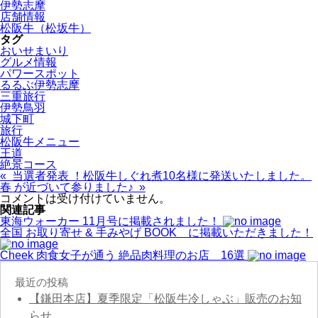
伊勢志摩
店舗情報
松阪牛（松坂牛）
タグ
おいせまいり
グルメ情報
パワースポット
るるぶ伊勢志摩
三重旅行
伊勢鳥羽
城下町
旅行
松阪牛メニュー
王道
絶景コース
« 当選者発表 ！松阪牛しぐれ煮10名様に発送いたしました。
春 が近づいて参りました♪ »
コメントは受け付けていません。
関連記事
東海ウォーカー 11月号に掲載されました！
全国 お取り寄せ & 手みやげ BOOK に掲載いただきました！
Cheek 肉食女子が通う 絶品肉料理のお店 16選
最近の投稿
【鎌田本店】夏季限定「松阪牛冷しゃぶ」販売のお知
らせ。