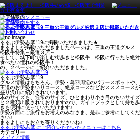
るるぶ伊勢志摩 ’19 三重の王道グルメ厳選３店に掲載いただき
ました。
るるぶ伊勢志摩 ’19に掲載いただきました★
まるよしが掲載いただきましたページは、三重の王道グルメ
松阪牛特集～厳選３店～
そして、城下町で楽しむ街歩きと松阪牛 松阪に行ったら絶対
食べたい憧れの松阪牛！
の、２ページにご紹介いただきました。
るるぶ伊勢志摩 ’19
グルメ情報はもちろん、伊勢・鳥羽周辺のパワースポットや、
王道のお伊勢まいりコース、絶景コースなどおススメコースが
盛り沢山に紹介されています。
本のサイズも、通常のサイズ、ひとまわり小さ目のちいサイズ
と２種類出版されておりますので、ガイドブックとして持ち歩
きも便利に使っていただけます♪
伊勢方面にご旅行をお考えのみなさま、是非ご参考にしてくだ
さい♪
まるよしにもお立ち寄りくださいね♪
るるぶ伊勢志摩 にご紹介いただいたメニューはこちら
カテゴリー
メディア情報