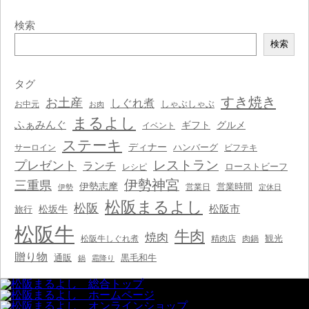
検索
検
検索
索
タグ
すき焼き
お土産
しぐれ煮
しゃぶしゃぶ
お中元
お肉
まるよし
ふぁみんぐ
ギフト
グルメ
イベント
ステーキ
ディナー
ハンバーグ
サーロイン
ビフテキ
レストラン
プレゼント
ランチ
ローストビーフ
レシピ
伊勢神宮
三重県
伊勢志摩
営業時間
営業日
伊勢
定休日
松阪まるよし
松阪
松阪市
松坂牛
旅行
松阪牛
牛肉
焼肉
観光
松阪牛しぐれ煮
精肉店
肉鍋
贈り物
通販
黒毛和牛
鍋
霜降り