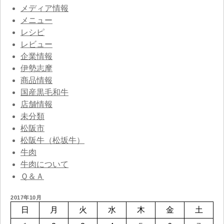
メディア情報
メニュー
レシピ
レビュー
企業情報
伊勢志摩
商品情報
国産黒毛和牛
店舗情報
未分類
松阪市
松阪牛（松坂牛）
牛肉
牛肉について
Ｑ＆Ａ
2017年10月
日
月
火
水
木
金
土