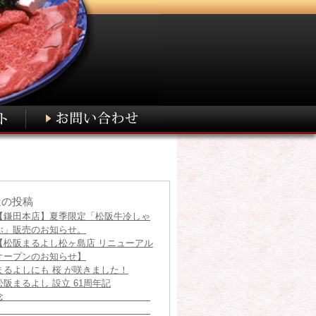
近の投稿
【鎌田本店】夏季限定「松阪牛冷しゃ
ぶ」販売のお知らせ。
【松阪まるよし松ヶ島店 リニューアル
オープンのお知らせ】
まるよしにも 桜 が咲きました！
松阪まるよし 設立 61周年記
念