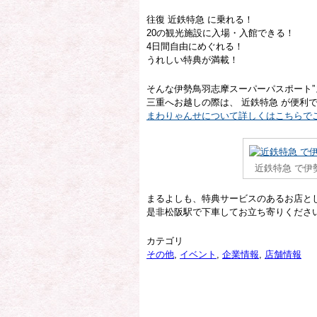
往復 近鉄特急 に乗れる！
20の観光施設に入場・入館できる！
4日間自由にめぐれる！
うれしい特典が満載！
そんな伊勢鳥羽志摩スーパーパスポート”
三重へお越しの際は、 近鉄特急 が便利で
まわりゃんせについて詳しくはこちらで
近鉄特急 で伊
まるよしも、特典サービスのあるお店と
是非松阪駅で下車してお立ち寄りくださ
カテゴリ
その他
,
イベント
,
企業情報
,
店舗情報